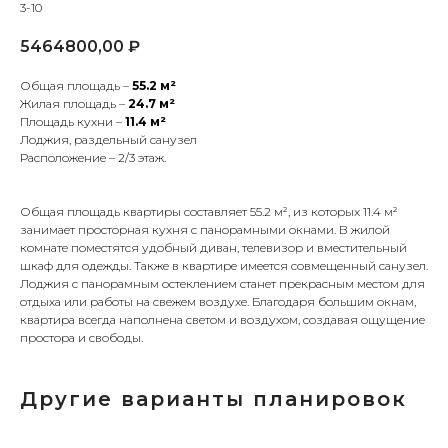
3-10
5464800,00
₽
Общая площадь –
55.2 м²
Жилая площадь –
24.7 м²
Площадь кухни –
11.4 м²
Лоджия, раздельный санузел
Расположение – 2/3 этаж.
Общая площадь квартиры составляет 55.2 м², из которых 11.4 м²
занимает просторная кухня с панорамными окнами. В жилой
комнате поместятся удобный диван, телевизор и вместительный
шкаф для одежды. Также в квартире имеется совмещенный санузел.
Лоджия с панорамным остеклением станет прекрасным местом для
отдыха или работы на свежем воздухе. Благодаря большим окнам,
квартира всегда наполнена светом и воздухом, создавая ощущение
простора и свободы.
Другие варианты планировок